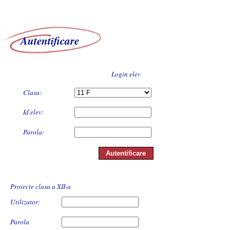
Autentificare
Login elev
Clasa:
Id elev:
Parola:
Autentificare
Proiecte clasa a XII-a
Utilizator:
Parola